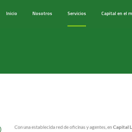
Inicio
Nosotros
Servicios
Capital en el 
D
Con una establecida red de oficinas y agentes, en
Capital
L