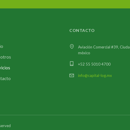
CONTACTO
io
Aviación Comercial #39, Ciud
méxico
otros
+52 55 5010 4700
vicios
info@capital-log.mx
tacto
eserved