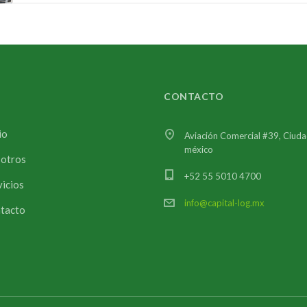
CONTACTO
io
Aviación Comercial #39, Ciud
méxico
otros
+52 55 5010 4700
vicios
info@capital-log.mx
tacto