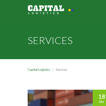
SERVICES
>
Capital Logistics
Services
18
Abr